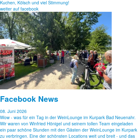
Kuchen, Kölsch und viel Stimmung!
weiter auf facebook
Facebook News
08. Juni 2026
Wow - was für ein Tag in der WeinLounge im Kurpark Bad Neuenahr.
Wir waren von Winfried Hönigel und seinem tollen Team eingeladen
ein paar schöne Stunden mit den Gästen der WeinLounge im Kurpark
zu verbringen. Eine der schönsten Locations weit und breit - und das