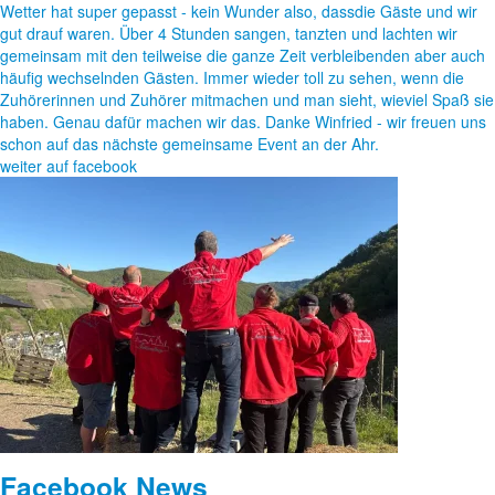
Wetter hat super gepasst - kein Wunder also, dassdie Gäste und wir
gut drauf waren. Über 4 Stunden sangen, tanzten und lachten wir
gemeinsam mit den teilweise die ganze Zeit verbleibenden aber auch
häufig wechselnden Gästen. Immer wieder toll zu sehen, wenn die
Zuhörerinnen und Zuhörer mitmachen und man sieht, wieviel Spaß sie
haben. Genau dafür machen wir das. Danke Winfried - wir freuen uns
schon auf das nächste gemeinsame Event an der Ahr.
weiter auf facebook
Facebook News